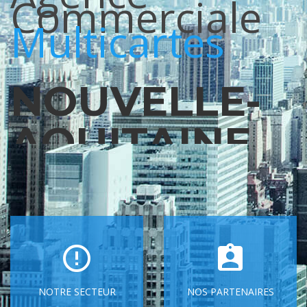
Commerciale
Multicartes
NOUVELLE-
AQUITAINE.
PACA.
OCCITANIE.
NOTRE SECTEUR
NOS PARTENAIRES